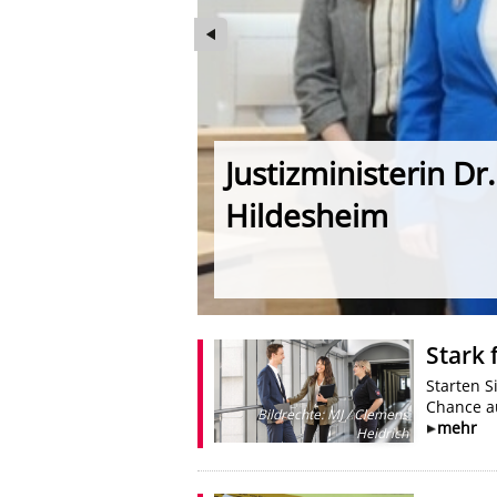
Justizministerin D
Hildesheim
Foto: MJ
Stark 
Starten S
Chance au
Bildrechte
:
MJ / Clemens
mehr
Heidrich