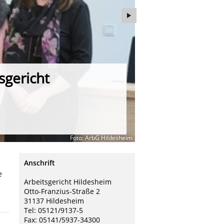
sgericht
Zentrales M
Foto: ArbG Hildesheim
Anschrift
e
Arbeitsgericht Hildesheim
Otto-Franzius-Straße 2
31137 Hildesheim
Tel: 05121/9137-5
Fax: 05141/5937-34300