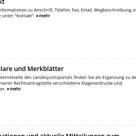
kt
nformationen zu Anschrift, Telefon, Fax, Email, Wegbeschreibung, e
e unter "Kontakt".
mehr
lare und Merkblätter
nternetseite des Landesjustizportals finden Sie als Ergänzung zu 
unserer Rechtsantragstelle verschiedene Klagevordrucke und
ter.
mehr
mationen und aktuelle Mitteilungen zum