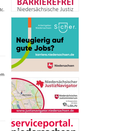
tc.
dem