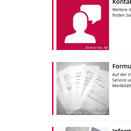
Konta
Weitere I
finden Si
Bildrechte
:
MJ
Formu
Auf der I
Service 
Merkblät
Bildrechte
:
StA Osnabrück
Infor