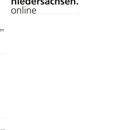
nen
ken