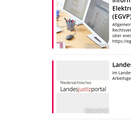
Elektr
(EGVP
Allgemein
Rechtsver
über even
https://e
Bildrechte
:
MJ
Landes
Im Landes
Arbeitsge
Bildrechte
:
MJ